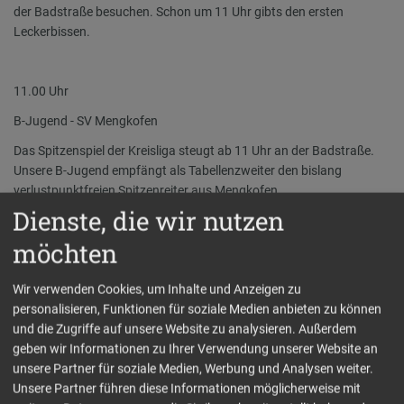
der Badstraße besuchen. Schon um 11 Uhr gibts den ersten
Leckerbissen.
11.00 Uhr
B-Jugend - SV Mengkofen
Das Spitzenspiel der Kreisliga steugt ab 11 Uhr an der Badstraße.
Unsere B-Jugend empfängt als Tabellenzweiter den bislang
verlustpunktfreien Spitzenreiter aus Mengkofen.
Dienste, die wir nutzen
möchten
13.00 Uhr
TSV II - SV Obersüßbach
Wir verwenden Cookies, um Inhalte und Anzeigen zu
personalisieren, Funktionen für soziale Medien anbieten zu können
Nach dem Punktgewinn gegen Altheim soll für die Truppe von
und die Zugriffe auf unsere Website zu analysieren. Außerdem
Markus Oettl auch gegen Obersüßbach etwas Zählbares her.
geben wir Informationen zu Ihrer Verwendung unserer Website an
unsere Partner für soziale Medien, Werbung und Analysen weiter.
Unsere Partner führen diese Informationen möglicherweise mit
15.00 Uhr