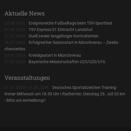
Aktuelle News
02.08.2026
Ereignisreiche Fußballtage beim TSV-Sportfest
01.08.2026
TSV Express 01 Eintracht Landshut
27.07.2026
Duell zweier langjähriger Kontrahenten
26.07.2026
Erfolgreicher Saisonstart in Münchnerau – Zweite
chancenlos
23.07.2026
Kreisligastart in Münchnerau
21.07.2026
Bayerische Meisterschaften U23/U20/U16
Veranstaltungen
01.01.2026–31.08.2026
Deutsches Sportabzeichen Training -
immer Mittwoch um 18.30 Uhr I Radtermin: Dienstag 28. Juli 20 km
- Bitte um Anmeldung!!