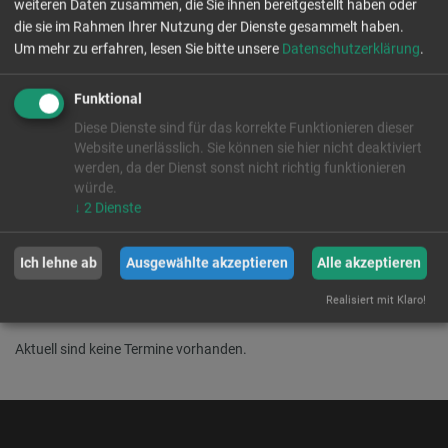
weiteren Daten zusammen, die Sie ihnen bereitgestellt haben oder
TSV I - FC Walkertshofen
die sie im Rahmen Ihrer Nutzung der Dienste gesammelt haben.
Um mehr zu erfahren, lesen Sie bitte unsere
Datenschutzerklärung
.
Die Erste braucht dringend Punkte, ging aber in den letzten beiden
Spielen als Verlierer vom Platz. Beim dritten Heimspiel innerhalb
einer Woche (das Teisbach-Spiel wurde kurzfristig getauscht) muss
Funktional
der Knoten einfach platzen. Weil der Einsatz stimmt, und auch
Diese Dienste sind für das korrekte Funktionieren dieser
spielerische Lösungen gefunden werden, besteht trotz der prekären
Website unerlässlich. Sie können sie hier nicht deaktiviert
Tabellensituation noch Hoffnung, dass das Ruder herumgerissen
werden, da der Dienst sonst nicht richtig funktionieren
wird.
würde.
↓
2
Dienste
Zurück
Ich lehne ab
Ausgewählte akzeptieren
Alle akzeptieren
Veranstaltungen
Realisiert mit Klaro!
Aktuell sind keine Termine vorhanden.