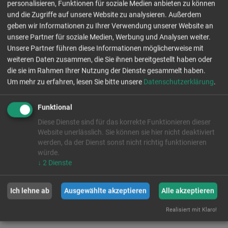
Max Schneider, Andreas Fischer
personalisieren, Funktionen für soziale Medien anbieten zu können
und die Zugriffe auf unsere Website zu analysieren. Außerdem
Ergebnisse und
Tabelle (BFV)
geben wir Informationen zu Ihrer Verwendung unserer Website an
unsere Partner für soziale Medien, Werbung und Analysen weiter.
Unsere Partner führen diese Informationen möglicherweise mit
weiteren Daten zusammen, die Sie ihnen bereitgestellt haben oder
Laden...
die sie im Rahmen Ihrer Nutzung der Dienste gesammelt haben.
Leider funktioniert bei manchen Browsern das BFV-Widget nicht.
Um mehr zu erfahren, lesen Sie bitte unsere
Datenschutzerklärung
.
Die Ergebnisse und Tabellen können alternativ auch über
diesen
Link
abgerufen werden.
Funktional
Diese Dienste sind für das korrekte Funktionieren dieser
Premium
Sponsoren
Website unerlässlich. Sie können sie hier nicht deaktiviert
werden, da der Dienst sonst nicht richtig funktionieren
würde.
↓
2
Dienste
Zu unseren Sponsoren
Ich lehne ab
Ausgewählte akzeptieren
Alle akzeptieren
Realisiert mit Klaro!