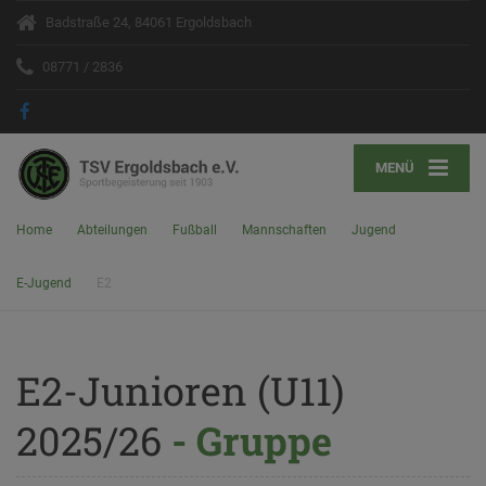
Badstraße 24, 84061 Ergoldsbach
08771 / 2836
MENÜ
Home
Abteilungen
Fußball
Mannschaften
Jugend
E-Jugend
E2
E2-Junioren (U11)
2025/26
- Gruppe