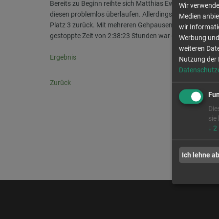
Bereits zu Beginn reihte sich Matthias Ewender auf Rang
Wir verwenden
diesen problemlos überlaufen. Allerdings hatte er auf d
Medien anbie
Platz 3 zurück. Mit mehreren Gehpausen erreichte er sch
wir Informat
gestoppte Zeit von 2:38:23 Stunden war dann eher zwei
Werbung und 
weiteren Date
Ergebnis
Nutzung der 
Datenschutz
Zurück
Fun
Die
sie
↓
2
Ich lehne a