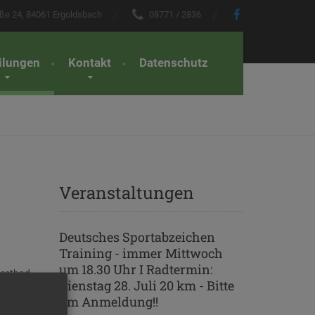
ße 24, 84061 Ergoldsbach
08771 / 2836
Navigation
überspringen
ilungen
Kontakt
Datenschutz
Veranstaltungen
Deutsches Sportabzeichen
Training - immer Mittwoch
um 18.30 Uhr I Radtermin:
Westbad
Dienstag 28. Juli 20 km - Bitte
weimal zu
um Anmeldung!!