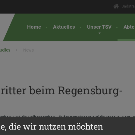
Badstra
Home
Aktuelles
Unser TSV
Abte
uelles
News
ritter beim Regensburg-
rathon- und die Halbmarathon-Läufer gemeinsam auf die Strecke. Vom 
te, die wir nutzen möchten
urger Osten und führte wieder zurück. Die Marathonis hatten den Kurs z