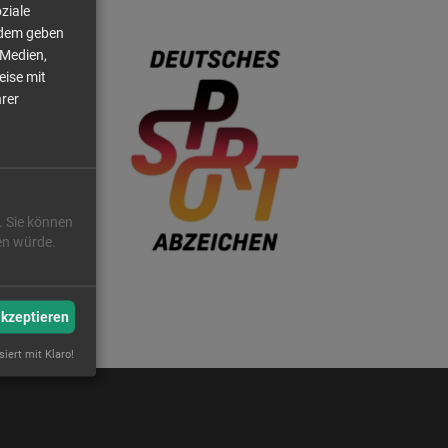
en und
ziale
 auf
rdem geben
ie
 Medien,
eise mit
hrer
. Sie können
ren würde.
akzeptieren
siert mit Klaro!