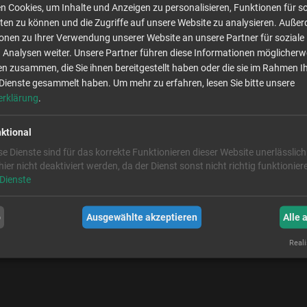
 3 ein, konnte aber bei Kilometer 27 auf den Zweitplatzierten aufschliess
 Cookies, um Inhalte und Anzeigen zu personalisieren, Funktionen für so
en letzten Kilometern mit starken Krämpfen zu kämpfen und fiel so wieder
ten zu können und die Zugriffe auf unsere Website zu analysieren. Auße
ließlich hauchdünn vor dem heranstürmenden Viertplatzierten das Ziel. D
ionen zu Ihrer Verwendung unserer Website an unsere Partner für soziale
trangig.
Analysen weiter. Unsere Partner führen diese Informationen möglicherw
n zusammen, die Sie ihnen bereitgestellt haben oder die sie im Rahmen I
Dienste gesammelt haben.
Um mehr zu erfahren, lesen Sie bitte unsere
erklärung
.
ktional
se Dienste sind für das korrekte Funktionieren dieser Website unerlässlich
 hier nicht deaktiviert werden, da der Dienst sonst nicht richtig funktionie
Dienste
b
Ausgewählte akzeptieren
Alle 
Reali