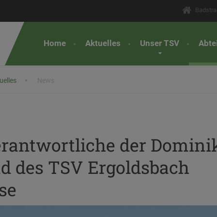
Badstra
Home
Aktuelles
Unser TSV
Abte
uelles
News
rantwortliche der Domini
nd des TSV Ergoldsbach
sse