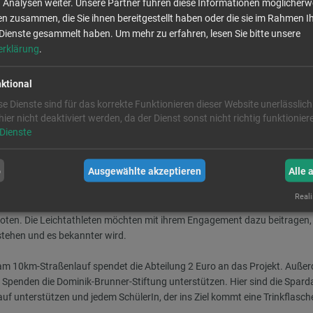
Analysen weiter. Unsere Partner führen diese Informationen möglicherw
n zusammen, die Sie ihnen bereitgestellt haben oder die sie im Rahmen I
Dienste gesammelt haben.
Um mehr zu erfahren, lesen Sie bitte unsere
erklärung
.
ktional
se Dienste sind für das korrekte Funktionieren dieser Website unerlässlich
 hier nicht deaktiviert werden, da der Dienst sonst nicht richtig funktionie
-Fördervereins), Bruno Mieslinger (Vorstandsmitglied der Dominik-Brunne
Dienste
veranstaltenden TSV Ergoldsbach
b
Ausgewählte akzeptieren
Alle 
ch heuer entschlossen das Projekt "pack ma's" der Dominik-Brunner-Stiftu
 für mehr Zivilcourage unterstützen. Das Projekt "pack ma's" organisiert
Reali
, Niederbayern und der Oberpfalz und fördert so die Zivilcourage in der
oten. Die Leichtathleten möchten mit ihrem Engagement dazu beitragen,
stehen und es bekannter wird.
am 10km-Straßenlauf spendet die Abteilung 2 Euro an das Projekt. Auße
Spenden die Dominik-Brunner-Stiftung unterstützen. Hier sind die Spar
uf unterstützen und jedem SchülerIn, der ins Ziel kommt eine Trinkflasch