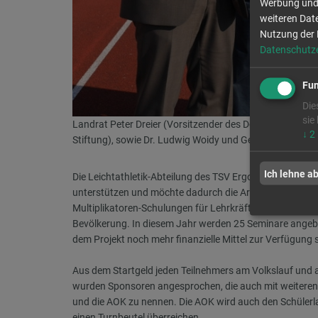
Werbung und 
weiteren Date
Nutzung der 
Datenschutz
Fun
Die
sie
Landrat Peter Dreier (Vorsitzender des Dominik-Brunner
↓
2
Stiftung), sowie Dr. Ludwig Woidy und Georg Füßl vom 
Ich lehne a
Die Leichtathletik-Abteilung des TSV Ergoldsbach hat si
unterstützen und möchte dadurch die Arbeit der Stiftung
Multiplikatoren-Schulungen für Lehrkräfte in Oberbayern
Bevölkerung. In diesem Jahr werden 25 Seminare angeb
dem Projekt noch mehr finanzielle Mittel zur Verfügung 
Aus dem Startgeld jeden Teilnehmers am Volkslauf und 
wurden Sponsoren angesprochen, die auch mit weiteren 
und die AOK zu nennen. Die AOK wird auch den Schülerla
einen Turnbeutel überreichen.