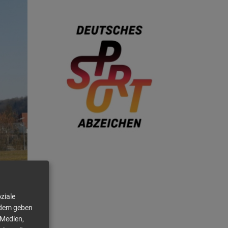
ziale
rdem geben
 Medien,