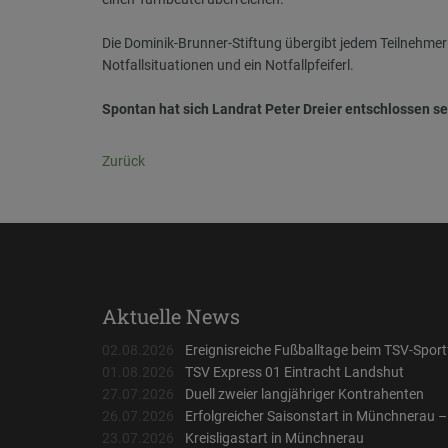
Die Dominik-Brunner-Stiftung übergibt jedem Teilnehmer 
Notfallsituationen und ein Notfallpfeiferl.
Spontan hat sich Landrat Peter Dreier entschlossen s
Zurück
Aktuelle News
02.08.2026
Ereignisreiche Fußballtage beim TSV-Sport
01.08.2026
TSV Express 01 Eintracht Landshut
27.07.2026
Duell zweier langjähriger Kontrahenten
26.07.2026
Erfolgreicher Saisonstart in Münchnerau 
23.07.2026
Kreisligastart in Münchnerau