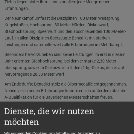
Tiefen liegen hinter ihm – und vor allem jede Menge neuer
Erfahrungen.
Der Neunkampf umfasst die Disziplinen 100 Meter, Weitsprung,
Kugelstoßen, Hochsprung, 80 Meter Hürden, Diskuswurf,
Stabhochsprung, Speerwurf und den abschließenden 1000-Meter-
Lauf. In allen Disziplinen überzeugte Benedikt mit starken
Leistungen und sammelte wertvolle Erfahrungen im Mehrkampf.
Besonders hervorzuheben sind seine Leistungen im erst in diesem
Jahr erlernten Stabhochsprung, bei dem er starke 2,30 Meter
übersprang, sowie im Diskuswurf mit dem 1-kg-Diskus, den er auf
hervorragende 28,33 Meter warf.
Am Ende durfte Benedikt stolz die Silbermedaille entgegennehmen.
Neben vielen neuen Erfahrungen konnte er sich außerdem über die
A-Qualifikation für die Bayerischen Meisterschaften freuen.
Gleichzeitig erfüllte er damit auch die Qualifikation im Speerwurf,
Dienste, die wir nutzen
Diskuswurf und Hochsprung für die Bayerischen-
möchten
Einzelmeisterschaften.
Wir verwenden Cookies, um Inhalte und Anzeigen zu