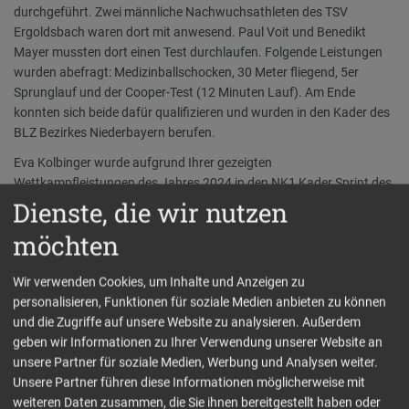
durchgeführt. Zwei männliche Nachwuchsathleten des TSV
Ergoldsbach waren dort mit anwesend. Paul Voit und Benedikt
Mayer mussten dort einen Test durchlaufen. Folgende Leistungen
wurden abefragt: Medizinballschocken, 30 Meter fliegend, 5er
Sprunglauf und der Cooper-Test (12 Minuten Lauf). Am Ende
konnten sich beide dafür qualifizieren und wurden in den Kader des
BLZ Bezirkes Niederbayern berufen.
Eva Kolbinger wurde aufgrund Ihrer gezeigten
Wettkampfleistungen des Jahres 2024 in den NK1 Kader Sprint des
bayerischen Leichtathletikverbandes berufen.
Dienste, die wir nutzen
möchten
Zurück
Wir verwenden Cookies, um Inhalte und Anzeigen zu
Veranstaltungen
personalisieren, Funktionen für soziale Medien anbieten zu können
und die Zugriffe auf unsere Website zu analysieren. Außerdem
geben wir Informationen zu Ihrer Verwendung unserer Website an
Deutsches Sportabzeichen Training - immer
unsere Partner für soziale Medien, Werbung und Analysen weiter.
Mittwoch um 18.30 Uhr I Radtermin: Dienstag 28.
Unsere Partner führen diese Informationen möglicherweise mit
Juli 20 km - Bitte um Anmeldung!!
weiteren Daten zusammen, die Sie ihnen bereitgestellt haben oder