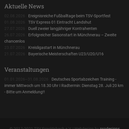
Aktuelle News
02.08.2026
Ereignisreiche Fußballtage beim TSV-Sportfest
01.08.2026
TSV Express 01 Eintracht Landshut
27.07.2026
Duell zweier langjähriger Kontrahenten
26.07.2026
Erfolgreicher Saisonstart in Münchnerau – Zweite
chancenlos
23.07.2026
Kreisligastart in Münchnerau
21.07.2026
Bayerische Meisterschaften U23/U20/U16
Veranstaltungen
01.01.2026–31.08.2026
Deutsches Sportabzeichen Training -
immer Mittwoch um 18.30 Uhr I Radtermin: Dienstag 28. Juli 20 km
- Bitte um Anmeldung!!
© 2017-2021 TSV Ergoldsbach e.V. | Webdesign by
prodesigns